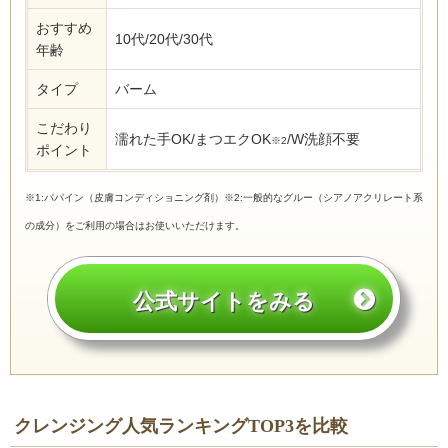
おすすめ
10代/20代/30代
年齢
タイプ
バーム
こだわり
濡れた手OK/まつエクOK
/W洗顔不要
※2
ポイント
※1:パパイン（皮膚コンディショニング剤）※2:一般的なグルー（シアノアクリレート系
の成分）をご利用の場合はお使いいただけます。
公式サイトをみる
クレンジング人気ランキングTOP3を比較