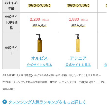
おすすめ
30代/40代/50代
30代/40代/50代
3
年齢
公式サイ
2,200
1,880
円(税込)
円(税込)
トお得価
約2ヵ月分
約2ヵ月分
格
公式サイ
ト
オルビス
アテニア
公式サイトを見る
公式サイトを見る
公
※1:2025年11月19日時点(オルビス株式会社調べ)※2:年齢に応じたケアのこと※3:2012～
2024年「クレンジング商品販売動向調査」TPCマーケティングリサーチ(株)調べ(リニューアル
前製品含む)
クレンジング人気ランキングをもっと詳しく