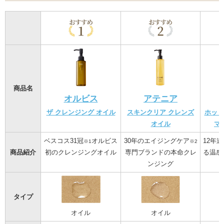
商品名
オルビス
アテニア
ザ クレンジング オイル
スキンクリア クレンズ
ホット
オイル
マ
ベスコス31冠
オルビス
30年のエイジングケア
12年
※1
※2
商品紹介
初のクレンジングオイル
専門ブランドの本命クレ
る温感
ンジング
タイプ
オイル
オイル