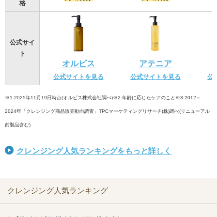
格
公式サイ
ト
オルビス
アテニア
公式サイトを見る
公式サイトを見る
公
※1:2025年11月19日時点(オルビス株式会社調べ)※2:年齢に応じたケアのこと※3:2012～
2024年「クレンジング商品販売動向調査」TPCマーケティングリサーチ(株)調べ(リニューアル
前製品含む)
クレンジング人気ランキングをもっと詳しく
クレンジング人気ランキング