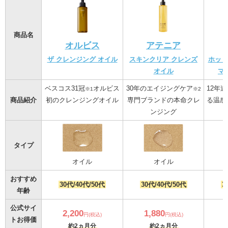
商品名
オルビス
アテニア
ザ クレンジング オイル
スキンクリア クレンズ
ホット
オイル
マ
ベスコス31冠
オルビス
30年のエイジングケア
12年
※1
※2
商品紹介
初のクレンジングオイル
専門ブランドの本命クレ
る温感
ンジング
タイプ
オイル
オイル
おすすめ
30代/40代/50代
30代/40代/50代
3
年齢
公式サイ
2,200
1,880
円(税込)
円(税込)
トお得価
約2ヵ月分
約2ヵ月分