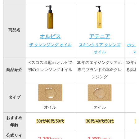
商品名
オルビス
アテニア
ザ クレンジング オイル
スキンクリア クレンズ
ホット
オイル
マ
ベスコス31冠
オルビス
30年のエイジングケア
12年
※1
※2
商品紹介
初のクレンジングオイル
専門ブランドの本命クレ
る温感
ンジング
タイプ
オイル
オイル
おすすめ
30代/40代/50代
30代/40代/50代
3
年齢
公式サイ
2,200
1,880