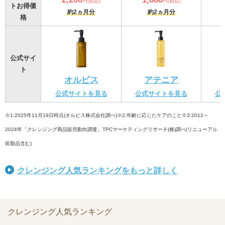
円(税込)
円(税込)
トお得価
約2ヵ月分
約2ヵ月分
格
公式サイ
ト
オルビス
アテニア
公式サイトを見る
公式サイトを見る
公
※1:2025年11月19日時点(オルビス株式会社調べ)※2:年齢に応じたケアのこと※3:2012～
2024年「クレンジング商品販売動向調査」TPCマーケティングリサーチ(株)調べ(リニューアル
前製品含む)
クレンジング人気ランキングをもっと詳しく
クレンジング人気ランキング