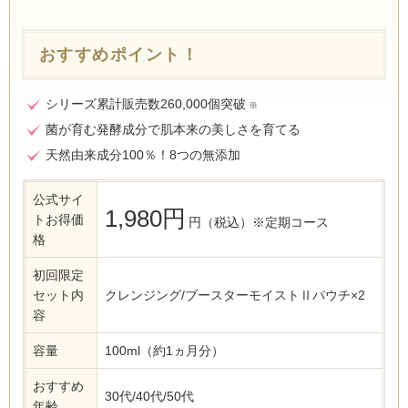
おすすめポイント！
シリーズ累計販売数260,000個突破
※
菌が育む発酵成分で肌本来の美しさを育てる
天然由来成分100％！8つの無添加
公式サイ
1,980円
トお得価
円（税込）※定期コース
格
初回限定
セット内
クレンジング/ブースターモイストⅡパウチ×2
容
容量
100ml（約1ヵ月分）
おすすめ
30代/40代/50代
年齢